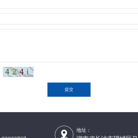
提交
：
地址：