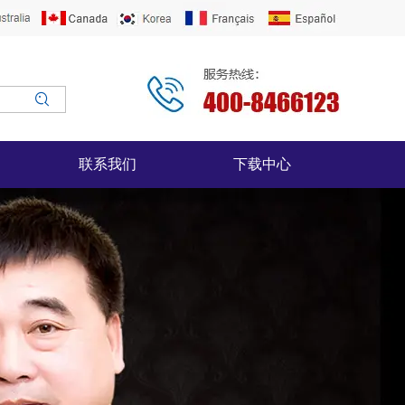
联系我们
下载中心