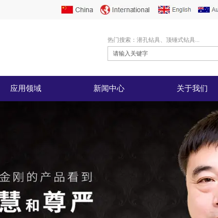
热门搜索：潜孔钻具、顶锤式钻具...
应用领域
新闻中心
关于我们