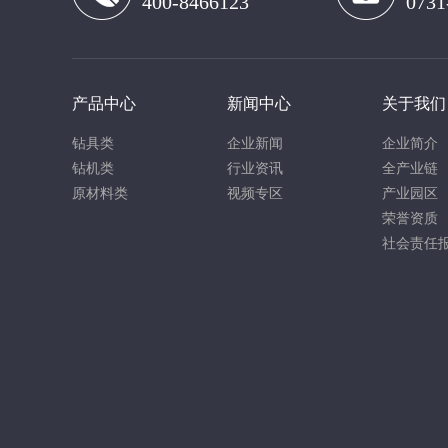
400-8466123
0731
产品中心
新闻中心
关于我们
钻具类
企业新闻
企业简介
钻机类
行业资讯
全产业链
原材料类
视频专区
产业园区
荣誉资质
社会责任