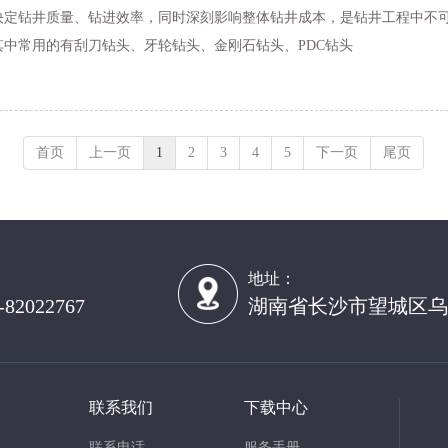
决定钻井质量、钻进效率，同时深刻影响整体钻井成本，是钻井工程中不
中常用的有刮刀钻头、牙轮钻头、金刚石钻头、PDC钻头
首页
上一页
1
2
3
4
5
下一页
尾页
：
地址：
-82022767
湖南省长沙市望城区乌
联系我们
下载中心
联系电话
服务手册