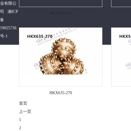
业有限公
司
湘ICP
HKX435-311
备
19025736
号-1
HKX635-270
首页
上一页
1
2