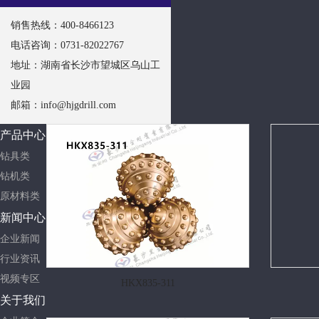
销售热线：400-8466123
电话咨询：0731-82022767
地址：湖南省长沙市望城区乌山工
业园
邮箱：
info@hjgdrill.com
产品中心
钻具类
钻机类
原材料类
新闻中心
企业新闻
行业资讯
视频专区
HKX835-311
关于我们